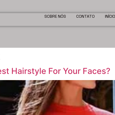
SOBRE NÓS
CONTATO
INÍCI
t
t Hairstyle For Your Faces?