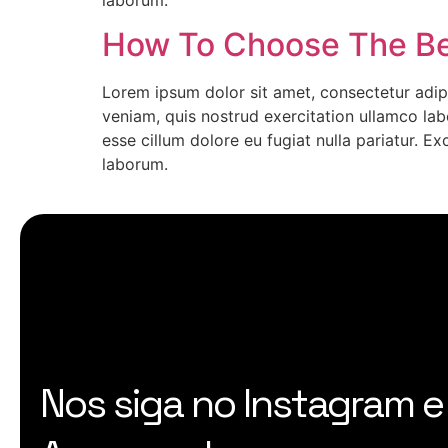
laborum.
How To Choose The Bes
Lorem ipsum dolor sit amet, consectetur adip
veniam, quis nostrud exercitation ullamco labo
esse cillum dolore eu fugiat nulla pariatur. E
laborum.
Nos siga no Instagram e